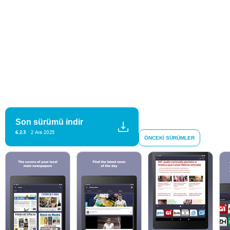
Son sürümü indir
6.2.3
2 Ara 2025
ÖNCEKI SÜRÜMLER