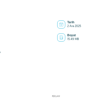
Tarih
2 Ara 2025
Boyut
15.49 MB
a
REKLAM