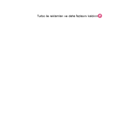
Turbo ile reklamları ve daha fazlasını kaldırın