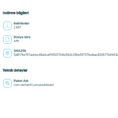
İndirme bilgileri
İndirilenler
2.857
Dosya türü
APK
SHA256
3d8179e767adcbc48a4caf1f9521704b31b3c336e59737fedbac820677b9403
Teknik detaylar
Paket Adı
com.tachanfil.jornaisdobrasil