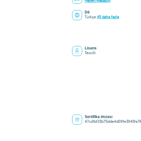
Haber/Magazin
Dil
Türkçe
45 daha fazla
Lisans
Tescilli
Sertifika imzası
47cd1bf33b75dde4d09fe3945fa7