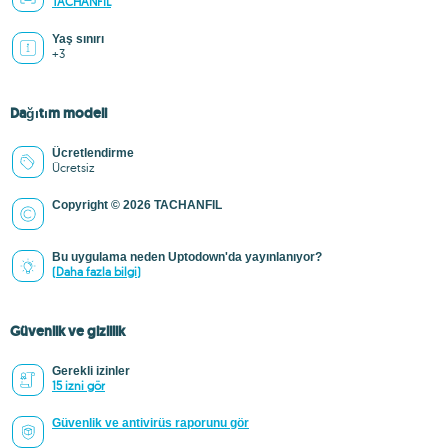
TACHANFIL
Yaş sınırı
+3
Dağıtım modeli
Ücretlendirme
Ücretsiz
Copyright © 2026 TACHANFIL
Bu uygulama neden Uptodown'da yayınlanıyor?
(Daha fazla bilgi)
Güvenlik ve gizlilik
Gerekli izinler
15 izni gör
Güvenlik ve antivirüs raporunu gör