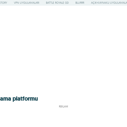
STORY
VPN UYGULAMALARI
BATTLE ROYALE GD
BLURRR
AÇIK-KAYNAKLI UYGULAMAL
plama platformu
REKLAM