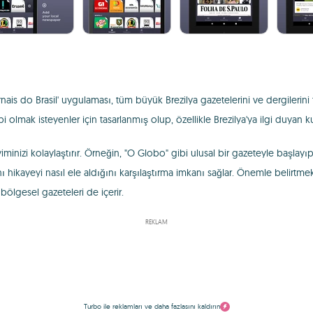
nais do Brasil' uygulaması, tüm büyük Brezilya gazetelerini ve dergilerini
i olmak isteyenler için tasarlanmış olup, özellikle Brezilya'ya ilgi duyan k
izi kolaylaştırır. Örneğin, "O Globo" gibi ulusal bir gazeteyle başlayıp,
aynı hikayeyi nasıl ele aldığını karşılaştırma imkanı sağlar. Önemle belir
ölgesel gazeteleri de içerir.
REKLAM
Turbo ile reklamları ve daha fazlasını kaldırın