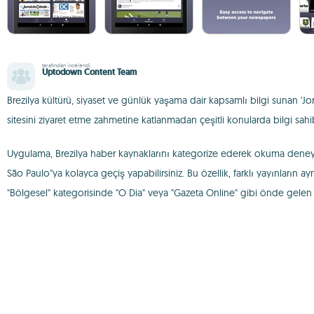
tarafından incelendi.
Uptodown Content Team
Brezilya kültürü, siyaset ve günlük yaşama dair kapsamlı bilgi sunan 'Jor
sitesini ziyaret etme zahmetine katlanmadan çeşitli konularda bilgi sahib
Uygulama, Brezilya haber kaynaklarını kategorize ederek okuma deneyimin
São Paulo"ya kolayca geçiş yapabilirsiniz. Bu özellik, farklı yayınların 
"Bölgesel" kategorisinde "O Dia" veya "Gazeta Online" gibi önde gelen b