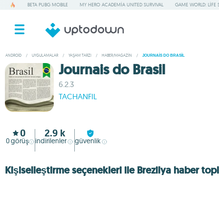
BETA PUBG MOBILE
MY HERO ACADEMIA UNITED SURVIVAL
GAME WORLD: LIFE 
ANDROID
/
UYGULAMALAR
/
YAŞAM TARZI
/
HABER/MAGAZIN
/
JOURNAIS DO BRASIL
Journais do Brasil
6.2.3
TACHANFIL
0
2.9 k
0
görüş
indirilenler
güvenlik
Kişiselleştirme seçenekleri ile Brezilya haber to