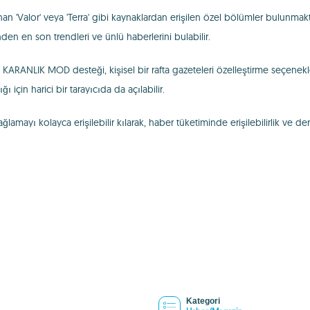
unan 'Valor' veya 'Terra' gibi kaynaklardan erişilen özel bölümler bulunmakt
nden en son trendleri ve ünlü haberlerini bulabilir.
 KARANLIK MOD desteği, kişisel bir rafta gazeteleri özelleştirme seçenekle
 için harici bir tarayıcıda da açılabilir.
lamayı kolayca erişilebilir kılarak, haber tüketiminde erişilebilirlik ve d
Kategori