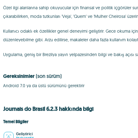
Özel ilgi alanlarına sahip okuyucular için finansal ve politik içgörüler s
çıkarabilirken, moda tutkunları 'Veja', 'Quem' ve 'Mulher Cheirosa' üzeri
Kullanıcı odaklı ek özellikler genel deneyimi geliştirir: Gece okuma için
düzenleyebilme gibi. Arzu edilirse, makaleler daha fazla kullanım kolaylığı
Uygulama, geniş bir Brezilya yayın yelpazesinden bilgi ve bakış açısı sağ
Gereksinimler
(son sürüm)
Android 7.0 ya da üstü sürümünü gerektirir
Journais do Brasil 6.2.3 hakkında bilgi
Temel Bilgiler
Geliştirici